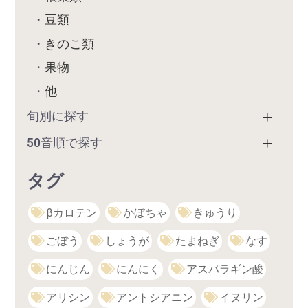
豆類
きのこ類
果物
他
旬別に探す
50音順で探す
タグ
βカロテン
かぼちゃ
きゅうり
ごぼう
しょうが
たまねぎ
なす
にんじん
にんにく
アスパラギン酸
アリシン
アントシアニン
イヌリン