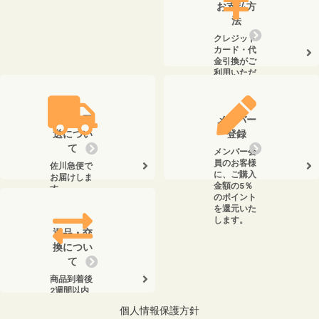
お支払方
法
クレジット
カード・代
金引換がご
利用いただ
けます。
送料・配
メンバー
送につい
登録
て
メンバー会
員のお客様
佐川急便で
に、ご購入
お届けしま
金額の5％
す。
のポイント
を還元いた
します。
返品・交
換につい
て
商品到着後
2週間以内
に、弊社ま
個人情報保護方針
でお電話く