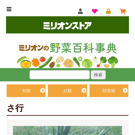
旬別
分類
50音順
さ行