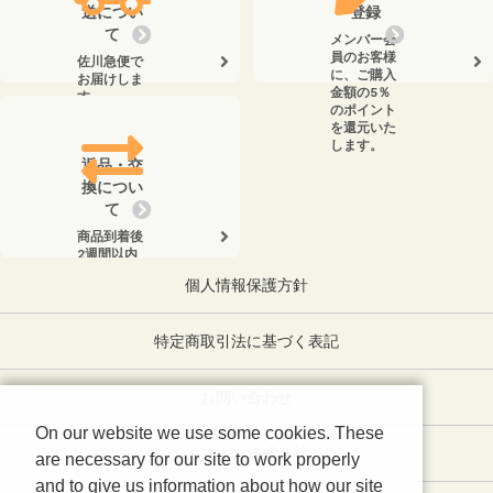
送につい
登録
て
メンバー会
員のお客様
佐川急便で
に、ご購入
お届けしま
金額の5％
す。
のポイント
を還元いた
します。
返品・交
換につい
て
商品到着後
2週間以内
に、弊社ま
個人情報保護方針
でお電話く
ださい。
特定商取引法に基づく表記
お問い合わせ
On our website we use some cookies. These
ミリオン株式会社
are necessary for our site to work properly
and to give us information about how our site