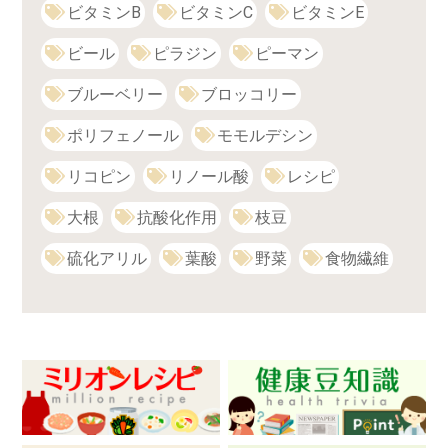
ビタミンB
ビタミンC
ビタミンE
ビール
ピラジン
ピーマン
ブルーベリー
ブロッコリー
ポリフェノール
モモルデシン
リコピン
リノール酸
レシピ
大根
抗酸化作用
枝豆
硫化アリル
葉酸
野菜
食物繊維