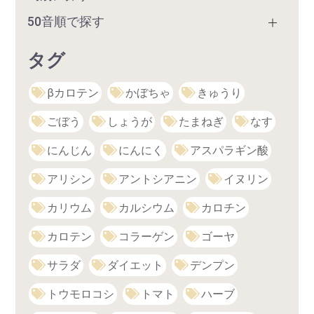
50音順で探す
タグ
βカロテン
かぼちゃ
きゅうり
ごぼう
しょうが
たまねぎ
なす
にんじん
にんにく
アスパラギン酸
アリシン
アントシアニン
イヌリン
カリウム
カルシウム
カロチン
カロテン
コラーゲン
ゴーヤ
サラダ
ダイエット
デンプン
トウモロコシ
トマト
ハーブ