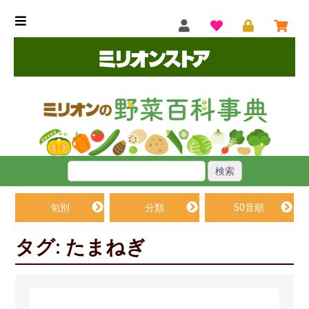
旬別
分類
50音順
タグ: たまねぎ