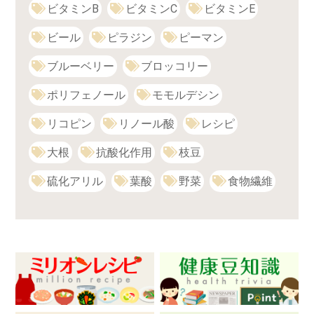
ビタミンB
ビタミンC
ビタミンE
ビール
ピラジン
ピーマン
ブルーベリー
ブロッコリー
ポリフェノール
モモルデシン
リコピン
リノール酸
レシピ
大根
抗酸化作用
枝豆
硫化アリル
葉酸
野菜
食物繊維