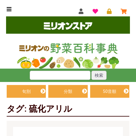
旬別
分類
50音順
タグ: 硫化アリル