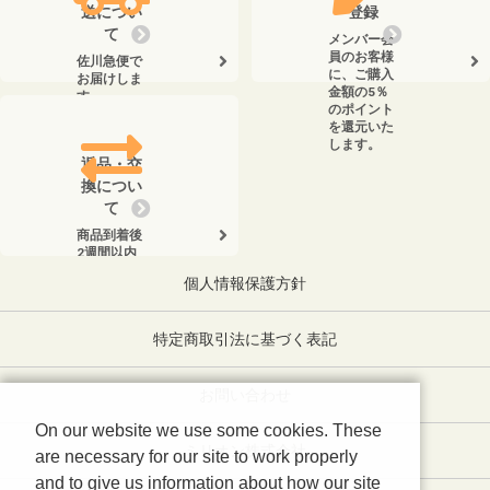
送につい
登録
て
メンバー会
員のお客様
佐川急便で
に、ご購入
お届けしま
金額の5％
す。
のポイント
を還元いた
します。
返品・交
換につい
て
商品到着後
2週間以内
に、弊社ま
個人情報保護方針
でお電話く
ださい。
特定商取引法に基づく表記
お問い合わせ
On our website we use some cookies. These
ミリオン株式会社
are necessary for our site to work properly
and to give us information about how our site