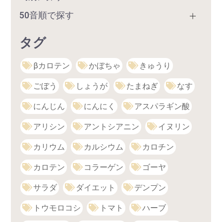
50音順で探す
タグ
βカロテン
かぼちゃ
きゅうり
ごぼう
しょうが
たまねぎ
なす
にんじん
にんにく
アスパラギン酸
アリシン
アントシアニン
イヌリン
カリウム
カルシウム
カロチン
カロテン
コラーゲン
ゴーヤ
サラダ
ダイエット
デンプン
トウモロコシ
トマト
ハーブ