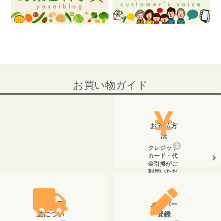
お買い物ガイド
お支払方
法
クレジット
カード・代
金引換がご
利用いただ
けます。
送料・配
メンバー
送につい
登録