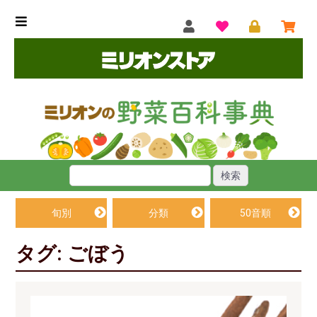
旬別
分類
50音順
タグ: ごぼう