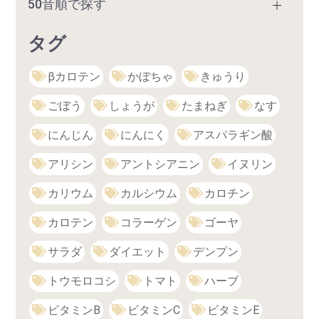
50音順で探す
タグ
βカロテン
かぼちゃ
きゅうり
ごぼう
しょうが
たまねぎ
なす
にんじん
にんにく
アスパラギン酸
アリシン
アントシアニン
イヌリン
カリウム
カルシウム
カロチン
カロテン
コラーゲン
ゴーヤ
サラダ
ダイエット
デンプン
トウモロコシ
トマト
ハーブ
ビタミンB
ビタミンC
ビタミンE