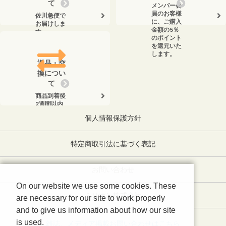
て
メンバー会
員のお客様
佐川急便で
に、ご購入
お届けしま
金額の5％
す。
のポイント
を還元いた
します。
返品・交
換につい
て
商品到着後
2週間以内
に、弊社ま
個人情報保護方針
でお電話く
ださい。
特定商取引法に基づく表記
お問い合わせ
On our website we use some cookies. These
ミリオン株式会社
are necessary for our site to work properly
and to give us information about how our site
is used.
雑誌、メディア掲載お問い合わせはこちら