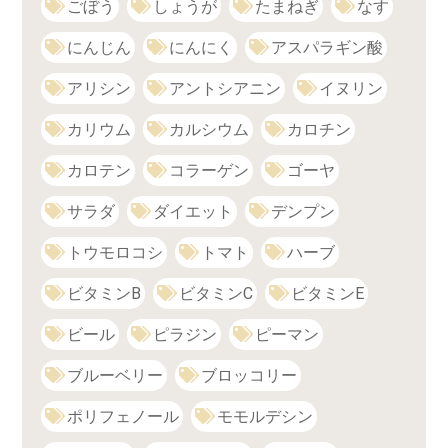
ごぼう
しょうが
たまねぎ
なす
にんじん
にんにく
アスパラギン酸
アリシン
アントシアニン
イヌリン
カリウム
カルシウム
カロチン
カロテン
コラーゲン
ゴーヤ
サラダ
ダイエット
デンプン
トウモロコシ
トマト
ハーブ
ビタミンB
ビタミンC
ビタミンE
ビール
ピラジン
ピーマン
ブルーベリー
ブロッコリー
ポリフェノール
モモルデシン