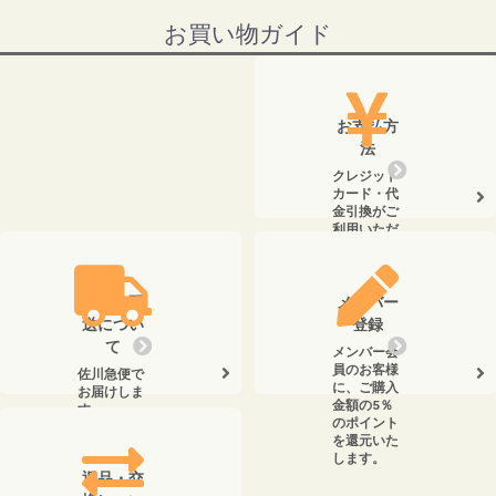
お買い物ガイド
お支払方
法
クレジット
カード・代
金引換がご
利用いただ
けます。
送料・配
メンバー
送につい
登録
て
メンバー会
員のお客様
佐川急便で
に、ご購入
お届けしま
金額の5％
す。
のポイント
を還元いた
します。
返品・交