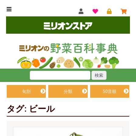
旬別
分類
50音順
タグ: ビール