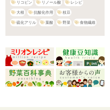
リコピン
リノール酸
レシピ
大根
抗酸化作用
枝豆
硫化アリル
葉酸
野菜
食物繊維