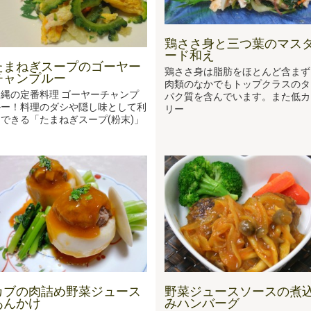
鶏ささ身と三つ葉のマス
ード和え
たまねぎスープのゴーヤー
鶏ささ身は脂肪をほとんど含まず
チャンプルー
肉類のなかでもトップクラスのタ
縄の定番料理 ゴーヤーチャンプ
パク質を含んでいます。また低カ
ルー！料理のダシや隠し味として利
リー
できる「たまねぎスープ(粉末)」
と
カブの肉詰め野菜ジュース
野菜ジュースソースの煮
あんかけ
みハンバーグ