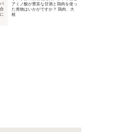
バ
アミノ酸が豊富な甘酒と鶏肉を使っ
合
た煮物はいかがですか？ 鶏肉、大
に
根