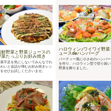
ハロウィン♪ワイワイ野菜
新鮮野菜と野菜ジュースの
ュースdeハンバーグ
野菜たっぷりお好み焼き
パーティー風に小さめのハンバー
野菜不足を気にしないでみんなでわ
を作り、ハロウィン型で切り抜い
いわいと会話が弾むお好み焼きレシ
野菜を飾りました。
ピをせひお試しくださいませ。