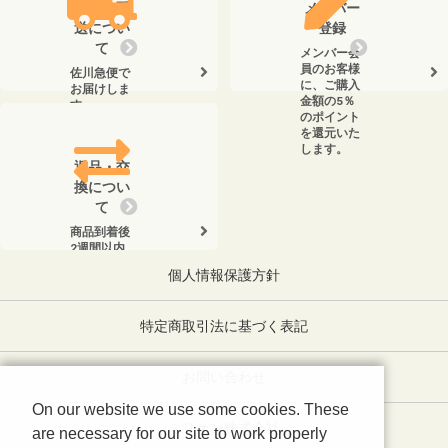
送料・配
メンバー
送につい
登録
て
メンバー会
員のお客様
佐川急便で
に、ご購入
お届けしま
金額の5％
す。
のポイント
を還元いた
します。
返品・交
換につい
て
商品到着後
2週間以内
に、弊社ま
個人情報保護方針
でお電話く
ださい。
特定商取引法に基づく表記
お問い合わせ
On our website we use some cookies. These
ミリオン株式会社
are necessary for our site to work properly