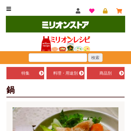
特集
料理・用途別
商品別
鍋