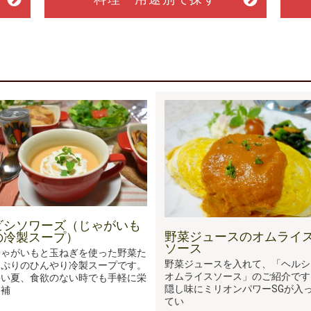
ビシソワーズ（じゃがいも
野菜ジュースのオムライ
の冷製スープ）
ソース
じゃがいもと玉ねぎを使った野菜た
野菜ジュースを入れて、「ヘルシ
っぷりのひんやり冷製スープです。
オムライスソース」のご紹介です
暑い夏、食欲のない時でも手軽に栄
隠し味にミリオンパワーSGが入
養補
てい