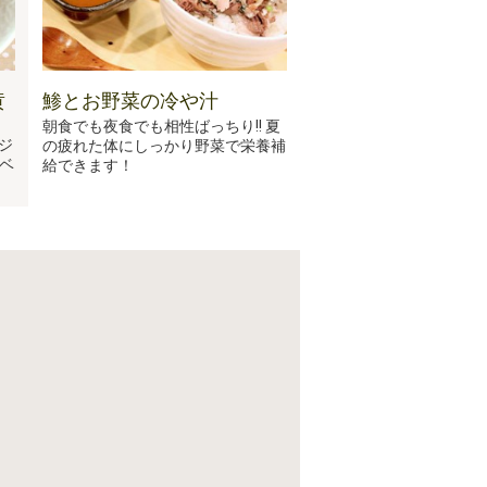
黄
鯵とお野菜の冷や汁
朝食でも夜食でも相性ばっちり!! 夏
ジ
の疲れた体にしっかり野菜で栄養補
ベ
給できます！