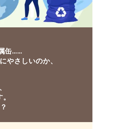
属缶……
にやさしいのか、
、
す。
？