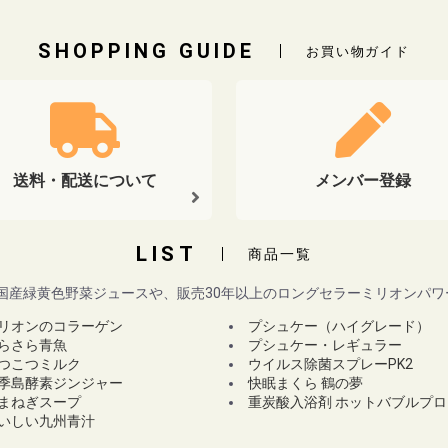
SHOPPING GUIDE
お買い物ガイド
送料・配送について
メンバー登録
LIST
商品一覧
国産緑黄色野菜ジュースや、販売30年以上のロングセラーミリオンパ
リオンのコラーゲン
プシュケー（ハイグレード）
らさら青魚
プシュケー・レギュラー
つこつミルク
ウイルス除菌スプレーPK2
季島酵素ジンジャー
快眠まくら 鶴の夢
まねぎスープ
重炭酸入浴剤 ホットバブルプロ
いしい九州青汁