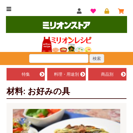
特集
料理・用途別
商品別
材料: お好みの具