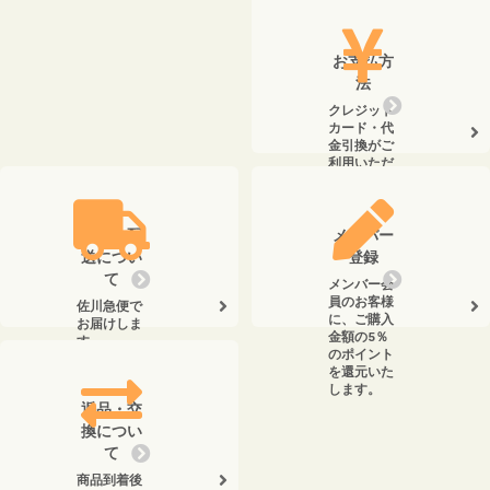
お支払方
法
クレジット
カード・代
金引換がご
利用いただ
けます。
送料・配
メンバー
送につい
登録
て
メンバー会
員のお客様
佐川急便で
に、ご購入
お届けしま
金額の5％
す。
のポイント
を還元いた
します。
返品・交
換につい
て
商品到着後