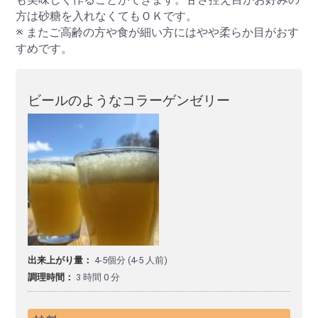
方は砂糖を入れなくてもＯＫです。
※ またご高齢の方や食が細い方にはやや柔らか目がおす
すめです。
ビールのようなコラーゲンゼリー
出来上がり量：
4-5個分 (4-5 人前)
調理時間：
3 時間 0 分