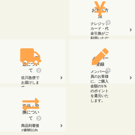
お支払方
法
クレジット
カード・代
金引換がご
利用いただ
けます。
送料・配
メンバー
送につい
登録
て
メンバー会
員のお客様
佐川急便で
に、ご購入
お届けしま
金額の5％
す。
のポイント
を還元いた
します。
返品・交
換につい
て
商品到着後
2週間以内