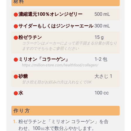
材料
濃縮還元100％オレンジゼリー
500 mL
サイダーもしくはジンジャーエール
300 mL
粉ゼラチン
15 g
コラーゲンはメーカーによって若干固まる分量が異なり
ますのでそちらをご参照ください
ミリオン「コラーゲン」
1-2 包
https://million-store.com/healthfood/collagen/
砂糖
大さじ 1
甘さ控え目がお好みの方は入れなくてOK
水
100 cc
作り方
粉ゼラチンと「ミリオン コラーゲン」を合
わせ、100㏄水で数分ふやかします。