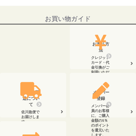
お買い物ガイド
お支払方
法
クレジット
カード・代
金引換がご
利用いただ
けます。
送料・配
メンバー
送につい
登録
て
メンバー会
員のお客様
佐川急便で
に、ご購入
お届けしま
金額の5％
す。
のポイント
を還元いた
します。