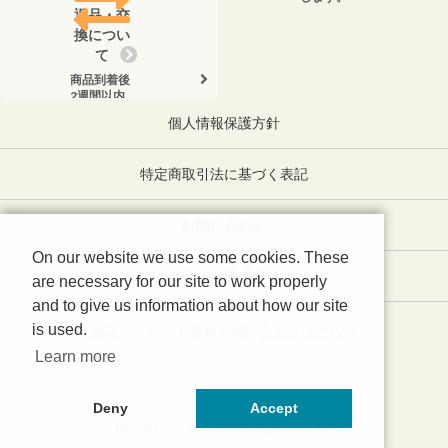
返品・交
換につい
て
商品到着後
2週間以内
に、弊社ま
個人情報保護方針
でお電話く
ださい。
特定商取引法に基づく表記
お問い合わせ
On our website we use some cookies. These
ミリオン株式会社
are necessary for our site to work properly
and to give us information about how our site
is used.
雑誌、メディア掲載お問い合わせはこちら
Learn more
Deny
Accept
copyright (c) ミリオンストア all rights reserved.