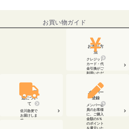
お買い物ガイド
お支払方
法
クレジット
カード・代
金引換がご
利用いただ
けます。
送料・配
メンバー
送につい
登録
て
メンバー会
員のお客様
佐川急便で
に、ご購入
お届けしま
金額の5％
す。
のポイント
を還元いた