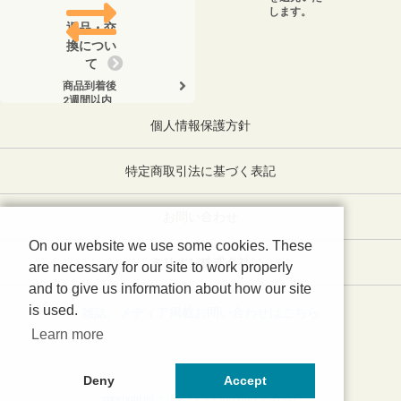
します。
返品・交
換につい
て
商品到着後
2週間以内
に、弊社ま
個人情報保護方針
でお電話く
ださい。
特定商取引法に基づく表記
お問い合わせ
On our website we use some cookies. These
ミリオン株式会社
are necessary for our site to work properly
and to give us information about how our site
is used.
雑誌、メディア掲載お問い合わせはこちら
Learn more
Deny
Accept
copyright (c) ミリオンストア all rights reserved.