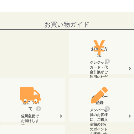
お買い物ガイド
お支払方
法
クレジット
カード・代
金引換がご
利用いただ
けます。
送料・配
メンバー
送につい
登録
て
メンバー会
員のお客様
佐川急便で
に、ご購入
お届けしま
金額の5％
す。
のポイント