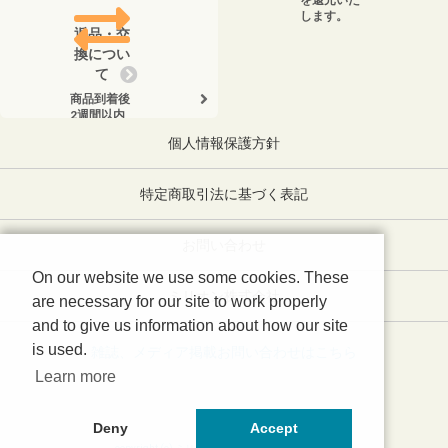
を還元いた
します。
返品・交
換につい
て
商品到着後
2週間以内
に、弊社ま
個人情報保護方針
でお電話く
ださい。
特定商取引法に基づく表記
お問い合わせ
On our website we use some cookies. These
ミリオン株式会社
are necessary for our site to work properly
and to give us information about how our site
is used.
雑誌、メディア掲載お問い合わせはこちら
Learn more
Deny
Accept