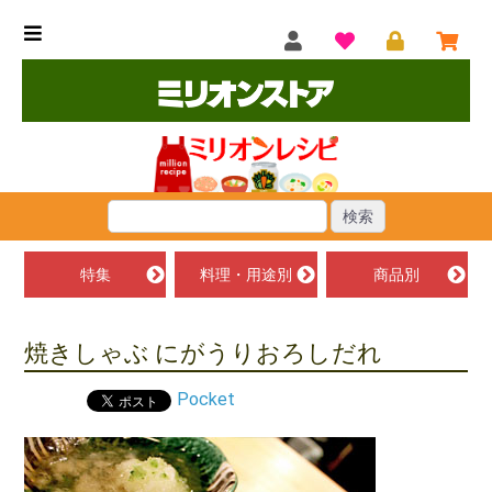
特集
料理・用途別
商品別
焼きしゃぶ にがうりおろしだれ
Pocket