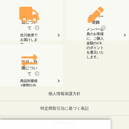
けます。
送料・配
メンバー
送につい
登録
て
メンバー会
員のお客様
佐川急便で
に、ご購入
お届けしま
金額の5％
す。
のポイント
を還元いた
します。
返品・交
換につい
て
商品到着後
2週間以内
に、弊社ま
個人情報保護方針
でお電話く
ださい。
特定商取引法に基づく表記
お問い合わせ