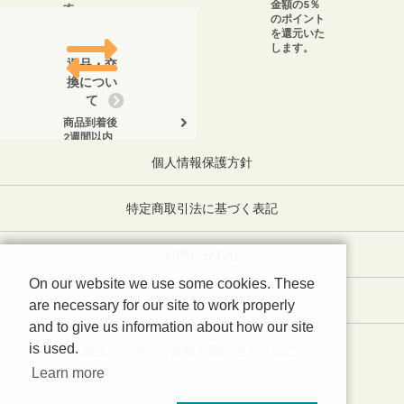
金額の5％
す。
のポイント
を還元いた
します。
返品・交
換につい
て
商品到着後
2週間以内
に、弊社ま
個人情報保護方針
でお電話く
ださい。
特定商取引法に基づく表記
お問い合わせ
On our website we use some cookies. These
ミリオン株式会社
are necessary for our site to work properly
and to give us information about how our site
is used.
雑誌、メディア掲載お問い合わせはこちら
Learn more