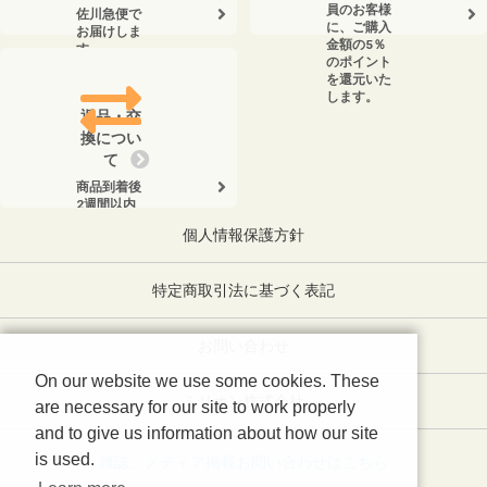
員のお客様
佐川急便で
に、ご購入
お届けしま
金額の5％
す。
のポイント
を還元いた
します。
返品・交
換につい
て
商品到着後
2週間以内
に、弊社ま
個人情報保護方針
でお電話く
ださい。
特定商取引法に基づく表記
お問い合わせ
On our website we use some cookies. These
ミリオン株式会社
are necessary for our site to work properly
and to give us information about how our site
is used.
雑誌、メディア掲載お問い合わせはこちら