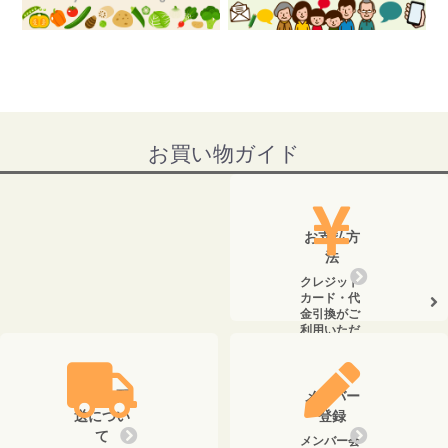
お買い物ガイド
お支払方
法
クレジット
カード・代
金引換がご
利用いただ
けます。
送料・配
メンバー
送につい
登録
て
メンバー会