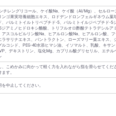
ンチレングリコール、ケイ酸Na、ケイ酸（Al/Mg）、セルロ
リンゴ果実培養細胞エキス、ロドデンドロンフェルギネウム葉
ド、パルミトイルトリペプチド-5、パルミトイルジペプチド-
-5ジアミノヒドロキシ酪酸、トリフルオロ酢酸テトラデシルア
、アスコルビルリン酸Na、ヒアルロン酸Na、ヒアルロン酸、
エラサリナエキス、パントラクトン、ローズマリー葉エキス、
ルコシド、PEG-40水添ヒマシ油、イソマルト、乳酸、キサンタ
、PVP、デキストリン、塩化Mg、カプリル酸グリセリル、エチ
ン
し、こめかみに向かって軽く力を入れながら指を滑らせてくだ
けます。
用を中止してください。