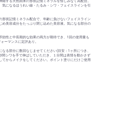
伸縮する天然由来の形状記憶ミネラルを惜しみなく高配合。
、気になるほうれい線・たるみ・シワ・フェイスラインを引
の形状記憶ミネラル配合で、年齢に負けないフェイスライン
じめ美容成分をたっぷり閉じ込めた美容液。気になる部分の
即効性と中長期的な効果の両方が期待でき、1回の使用量も
フォーマンスに定評あり。
になる部分に数回なじませてください(目安：1ヶ所につき、
5秒間シワを手で伸ばしていただき、１分間は表情を動かさず
してからメイクをしてください。ポイント塗りにだけご使用