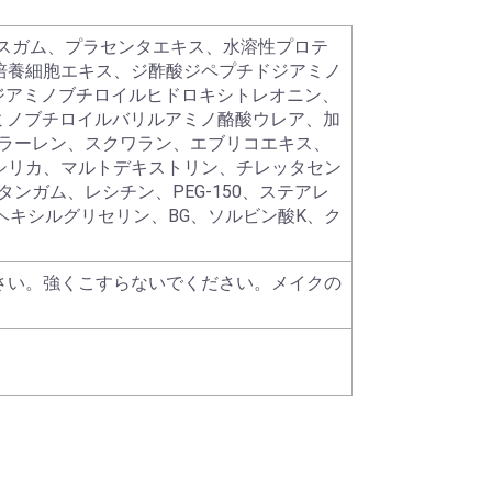
ースガム、プラセンタエキス、水溶性プロテ
培養細胞エキス、ジ酢酸ジペプチドジアミノ
5ジアミノブチロイルヒドロキシトレオニン、
ミノブチロイルバリルアミノ酪酸ウレア、加
フラーレン、スクワラン、エブリコエキス、
シリカ、マルトデキストリン、チレッタセン
ンガム、レシチン、PEG-150、ステアレ
ルヘキシルグリセリン、BG、ソルビン酸K、ク
さい。強くこすらないでください。メイクの