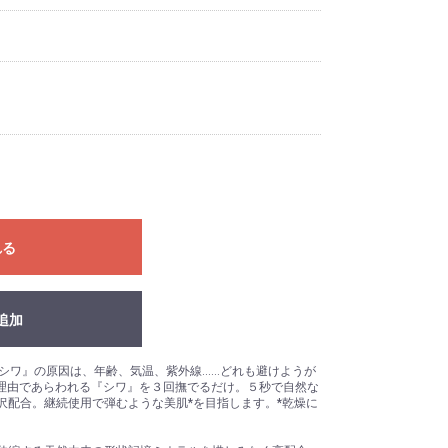
れる
追加
『シワ』の原因は、年齢、気温、紫外線……どれも避けようが
々な理由であらわれる『シワ』を３回撫でるだけ。５秒で自然な
沢配合。継続使用で弾むような美肌*を目指します。*乾燥に