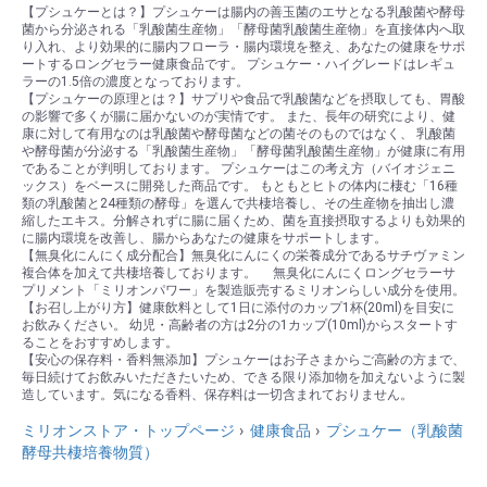
【プシュケーとは？】プシュケーは腸内の善玉菌のエサとなる乳酸菌や酵母
菌から分泌される「乳酸菌生産物」「酵母菌乳酸菌生産物」を直接体内へ取
り入れ、より効果的に腸内フローラ・腸内環境を整え、あなたの健康をサポ
ートするロングセラー健康食品です。 プシュケー・ハイグレードはレギュ
ラーの1.5倍の濃度となっております。
【プシュケーの原理とは？】サプリや食品で乳酸菌などを摂取しても、胃酸
の影響で多くが腸に届かないのが実情です。 また、長年の研究により、健
康に対して有用なのは乳酸菌や酵母菌などの菌そのものではなく、 乳酸菌
や酵母菌が分泌する「乳酸菌生産物」「酵母菌乳酸菌生産物」が健康に有用
であることが判明しております。 プシュケーはこの考え方（バイオジェニ
ックス）をベースに開発した商品です。 もともとヒトの体内に棲む「16種
類の乳酸菌と24種類の酵母」を選んで共棲培養し、その生産物を抽出し濃
縮したエキス。分解されずに腸に届くため、菌を直接摂取するよりも効果的
に腸内環境を改善し、腸からあなたの健康をサポートします。
【無臭化にんにく成分配合】無臭化にんにくの栄養成分であるサチヴァミン
複合体を加えて共棲培養しております。 無臭化にんにくロングセラーサ
プリメント「ミリオンパワー」を製造販売するミリオンらしい成分を使用。
【お召し上がり方】健康飲料として1日に添付のカップ1杯(20ml)を目安に
お飲みください。 幼児・高齢者の方は2分の1カップ(10ml)からスタートす
ることをおすすめします。
【安心の保存料・香料無添加】プシュケーはお子さまからご高齢の方まで、
毎日続けてお飲みいただきたいため、できる限り添加物を加えないように製
造しています。気になる香料、保存料は一切含まれておりません。
ミリオンストア・トップページ
健康食品
プシュケー（乳酸菌
酵母共棲培養物質）