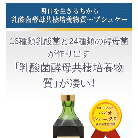
16種類乳酸菌と24種類の酵母菌
が作り出す
「乳酸菌酵母共棲培養物
質」が凄い！