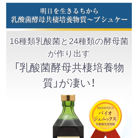
16種類乳酸菌と24種類の酵母菌
が作り出す
「乳酸菌酵母共棲培養物
質」が凄い！