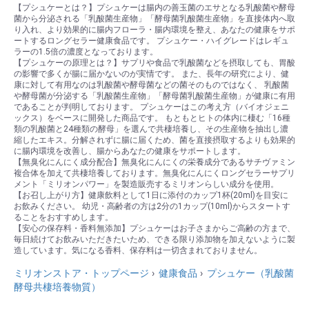
【プシュケーとは？】プシュケーは腸内の善玉菌のエサとなる乳酸菌や酵母
菌から分泌される「乳酸菌生産物」「酵母菌乳酸菌生産物」を直接体内へ取
り入れ、より効果的に腸内フローラ・腸内環境を整え、あなたの健康をサポ
ートするロングセラー健康食品です。 プシュケー・ハイグレードはレギュ
ラーの1.5倍の濃度となっております。
【プシュケーの原理とは？】サプリや食品で乳酸菌などを摂取しても、胃酸
の影響で多くが腸に届かないのが実情です。 また、長年の研究により、健
康に対して有用なのは乳酸菌や酵母菌などの菌そのものではなく、 乳酸菌
や酵母菌が分泌する「乳酸菌生産物」「酵母菌乳酸菌生産物」が健康に有用
であることが判明しております。 プシュケーはこの考え方（バイオジェニ
ックス）をベースに開発した商品です。 もともとヒトの体内に棲む「16種
類の乳酸菌と24種類の酵母」を選んで共棲培養し、その生産物を抽出し濃
縮したエキス。分解されずに腸に届くため、菌を直接摂取するよりも効果的
に腸内環境を改善し、腸からあなたの健康をサポートします。
【無臭化にんにく成分配合】無臭化にんにくの栄養成分であるサチヴァミン
複合体を加えて共棲培養しております。無臭化にんにくロングセラーサプリ
メント「ミリオンパワー」を製造販売するミリオンらしい成分を使用。
【お召し上がり方】健康飲料として1日に添付のカップ1杯(20ml)を目安に
お飲みください。 幼児・高齢者の方は2分の1カップ(10ml)からスタートす
ることをおすすめします。
【安心の保存料・香料無添加】プシュケーはお子さまからご高齢の方まで、
毎日続けてお飲みいただきたいため、できる限り添加物を加えないように製
造しています。気になる香料、保存料は一切含まれておりません。
ミリオンストア・トップページ
健康食品
プシュケー（乳酸菌
酵母共棲培養物質）