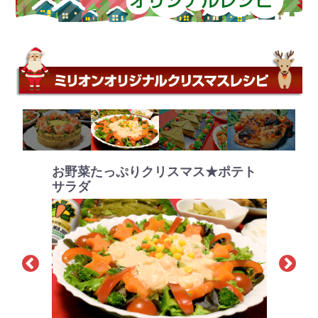
お野菜たっぷりクリスマス★ポテト
クリスマスはゴーヤのグリーンで！
サラダ
グリーンサンド