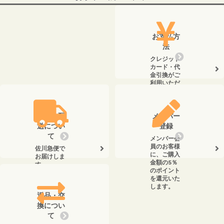
お支払方
法
クレジット
カード・代
金引換がご
利用いただ
けます。
送料・配
メンバー
送につい
登録
て
メンバー会
員のお客様
佐川急便で
に、ご購入
お届けしま
金額の5％
す。
のポイント
を還元いた
します。
返品・交
換につい
て