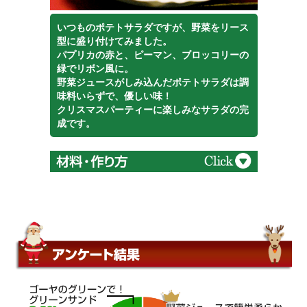
いつものポテトサラダですが、野菜をリース
クリスマスパーティー用にツリーに見立てた
型に盛り付けてみました。
サンドイッチを作りました。
パプリカの赤と、ピーマン、ブロッコリーの
ブロッコリーやトマトで可愛いクリスマスカ
緑でリボン風に。
ラーのサンドイッチが出来ました。
野菜ジュースがしみ込んだポテトサラダは調
味料いらずで、優しい味！
クリスマスパーティーに楽しみなサラダの完
成です。