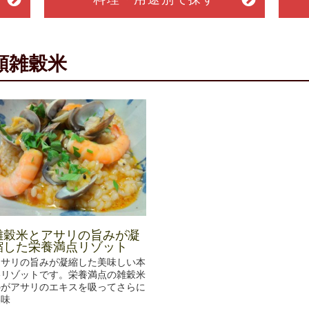
類雑穀米
雑穀米とアサリの旨みが凝
縮した栄養満点リゾット
アサリの旨みが凝縮した美味しい本
格リゾットです。栄養満点の雑穀米
のがアサリのエキスを吸ってさらに
美味